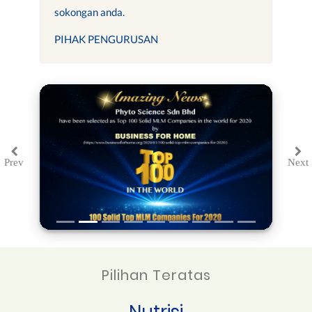
sokongan anda.
PIHAK PENGURUSAN
Prev
Next
Previous
Ne
Pilihan Teratas
Nutrisi