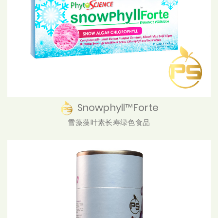
Snowphyll™Forte
雪藻藻叶素长寿绿色食品