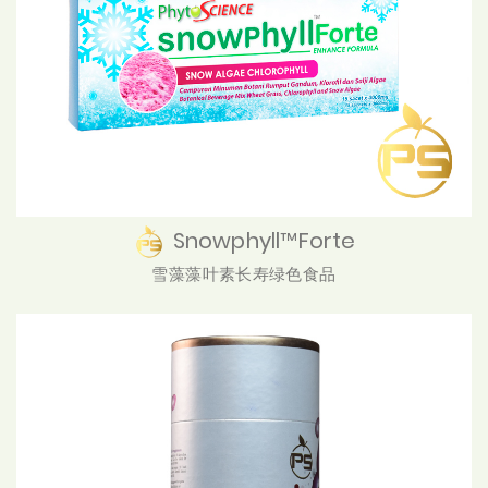
Snowphyll™Forte
雪藻藻叶素长寿绿色食品