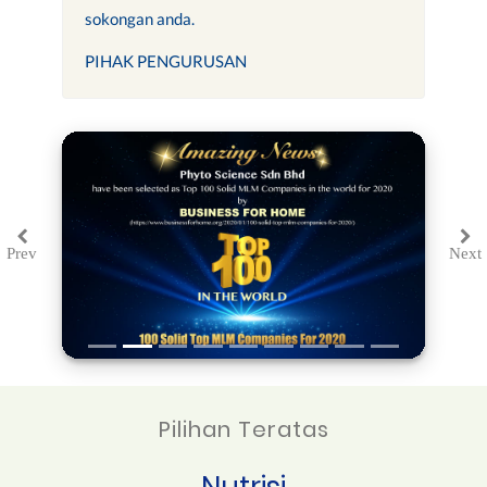
sokongan anda.
PIHAK PENGURUSAN
Prev
Next
Previous
Ne
Pilihan Teratas
Nutrisi