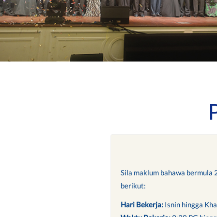
Sila maklum bahawa bermula 2h
berikut:
Hari Bekerja:
Isnin hingga Kh