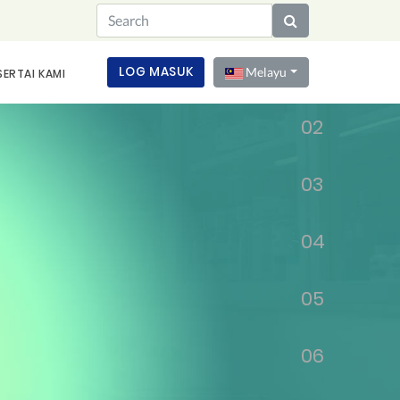
01
LOG MASUK
Melayu
SERTAI KAMI
02
03
04
05
06