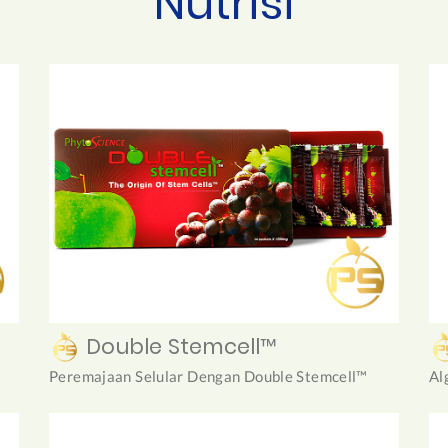
Nutrisi
Double Stemcell™
Peremajaan Selular Dengan Double Stemcell™
Al