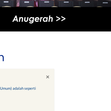
m
×
i Umum) adalah seperti