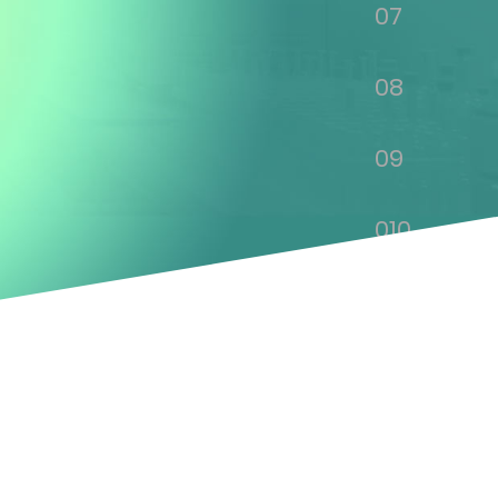
07
08
09
010
011
012