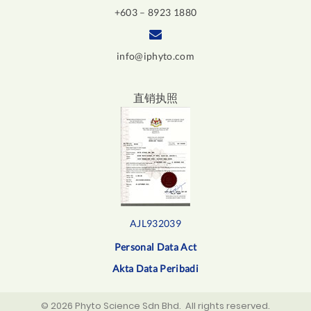
+603 – 8923 1880
info@iphyto.com
直销执照
AJL932039
Personal Data Act
Akta Data Peribadi
©
2026
Phyto Science Sdn Bhd
. All rights reserved.