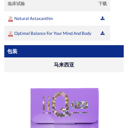
临床试验
下载
Natural Astaxanthin
Optimal Balance For Your Mind And Body
包装
马来西亚