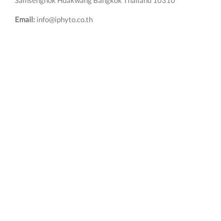
Email:
info@iphyto.co.th
营业时间:
星期一 – 星期五 10:00 am – 7:00 pm
星期六 10:00 am - 4:00pm
写信给我们