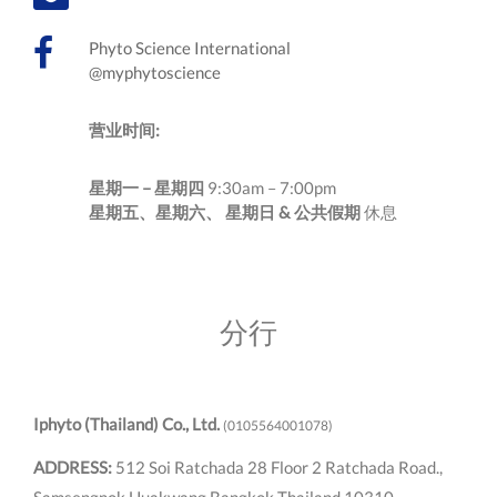
Phyto Science International
@myphytoscience
营业时间:
星期一 – 星期四
9:30am – 7:00pm
星期五、星期六、 星期日 & 公共假期
休息
分行
Iphyto (Thailand) Co., Ltd.
(0105564001078)
ADDRESS:
512 Soi Ratchada 28 Floor 2 Ratchada Road.,
Samsengnok Huakwang Bangkok Thailand 10310