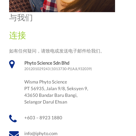
与我们
连接
如有任何疑问，请致电或发送电子邮件给我们。
Phyto Science Sdn Bhd
201201029243 (1013730-P)(AJL932039)
Wisma Phyto Science
PT 56935, Jalan 9/8, Seksyen 9,
43650 Bandar Baru Bangi,
Selangor Darul Ehsan
+603 – 8923 1880
info@iphyto.com