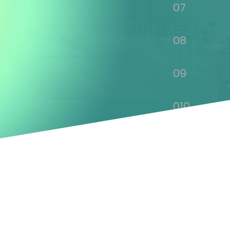
07
08
09
010
011
012