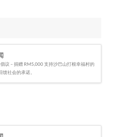
闻
 倡议 – 捐赠 RM5,000 支持沙巴山打根幸福村的
回馈社会的承诺。
闻