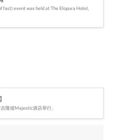
of fast) event was held at The Elopura Hotel,
闻
隆坡Majestic酒店举行。