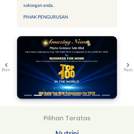
sokongan anda.
PIHAK PENGURUSAN
Prev
Next
Previous
Ne
Pilihan Teratas
Nutrisi