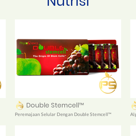
Nutrisi
Double Stemcell™
Peremajaan Selular Dengan Double Stemcell™
Al