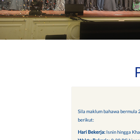
Sila maklum bahawa bermula 2h
berikut:
Hari Bekerja:
Isnin hingga Kh