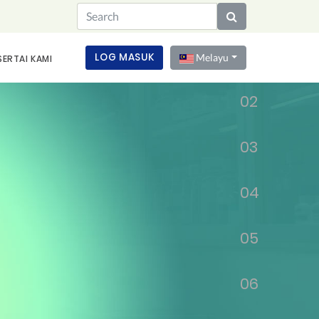
01
LOG MASUK
Melayu
SERTAI KAMI
02
03
04
05
06