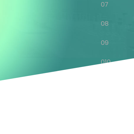
07
08
09
010
011
012