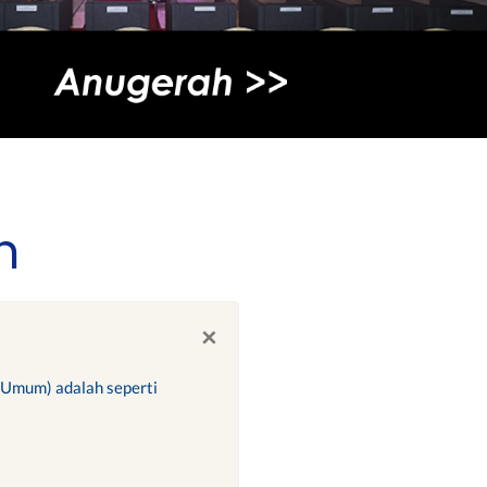
m
×
i Umum) adalah seperti