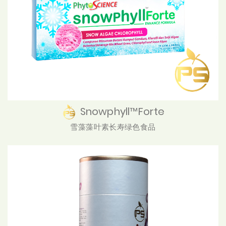
Snowphyll™Forte
雪藻藻叶素长寿绿色食品