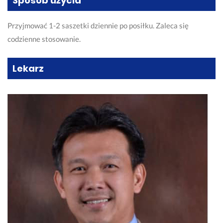
Sposób użycia
Przyjmować 1-2 saszetki dziennie po posiłku. Zaleca się
codzienne stosowanie.
Lekarz