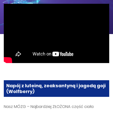
Napój z luteiną, zeaksantyną i jagodą goji
(Wolfberry)
Nasz MÓZG – Najbardziej ZŁOŻONA część ciała