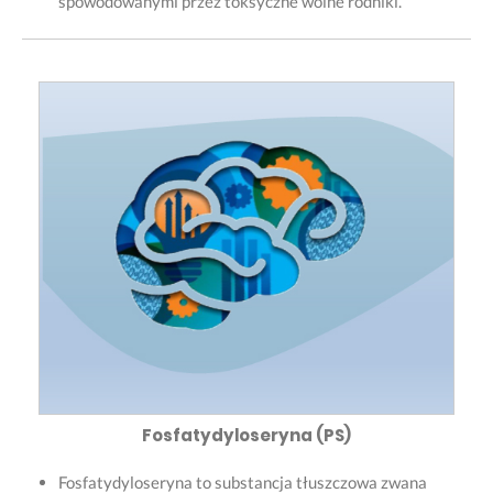
spowodowanymi przez toksyczne wolne rodniki.
Fosfatydyloseryna (PS)
Fosfatydyloseryna to substancja tłuszczowa zwana