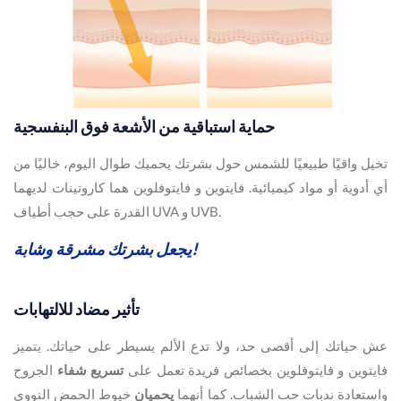
حماية استباقية من الأشعة فوق البنفسجية
تخيل واقيًا طبيعيًا للشمس حول بشرتك يحميك طوال اليوم، خاليًا من
أي أدوية أو مواد كيميائية. فايتوين و فايتوفلوين هما كاروتينات لديهما
القدرة على حجب أطياف UVA و UVB.
يجعل بشرتك مشرقة وشابة!
تأثير مضاد للالتهابات
عش حياتك إلى أقصى حد، ولا تدع الألم يسيطر على حياتك. يتميز
فايتوين و فايتوفلوين بخصائص فريدة تعمل على
تسريع
شفاء
الجروح
واستعادة ندبات حب الشباب. كما أنهما
يحميان
خيوط الحمض النووي