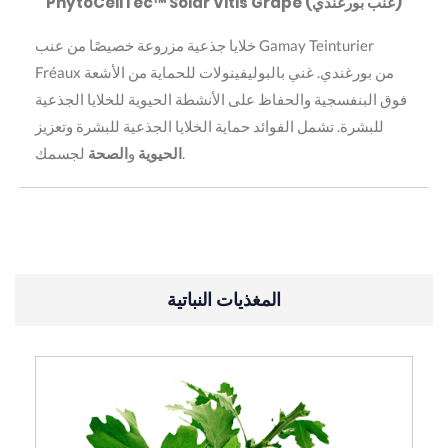
PhytoCellTec™ Solar Vitis Grape (عنب بورغندي)
خلايا جذعية مزروعة خصيصًا من عنب Gamay Teinturier
Fréaux من بورغندي. غني بالبوليفينولات للحماية من الأشعة
فوق البنفسجية والحفاظ على الأنشطة الحيوية للخلايا الجذعية
للبشرة. تشمل الفوائد حماية الخلايا الجذعية للبشرة وتعزيز
لجسمك.
الحيوية
و
الصحة
المغذيات النباتية