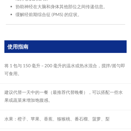
协助神经在大脑和身体其他部位之间传递信息。
缓解经前期综合征 (PMS) 的症状。
使用指南
将 1 包与 150 毫升 – 200 毫升的温水或热水混合，搅拌/摇匀即
可食用。
建议代替一天中的一餐（最推荐代替晚餐），可以搭配一些水
果或蔬菜来增加饱腹感。
水果：橙子、苹果、香蕉、猕猴桃、番石榴、菠萝、梨