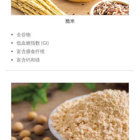
糙米
全谷物
低血糖指数 (GI)
富含膳食纤维
富含钙和镁