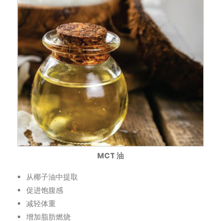
MCT 油
从椰子油中提取
促进饱腹感
减轻体重
增加脂肪燃烧