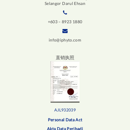
Selangor Darul Ehsan
+603 – 8923 1880
info@iphyto.com
直销执照
AJL932039
Personal Data Act
Akta Data Peribadi