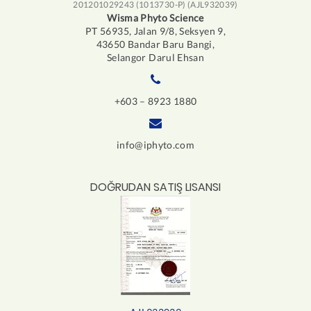
201201029243 (1013730-P) (AJL932039)
Wisma Phyto Science
PT 56935, Jalan 9/8, Seksyen 9,
43650 Bandar Baru Bangi,
Selangor Darul Ehsan
+603 – 8923 1880
info@iphyto.com
DOĞRUDAN SATIŞ LISANSI