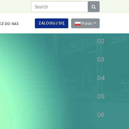
01
ZALOGUJ SIĘ
Polski
CZ DO NAS
02
03
04
05
06