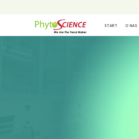
START
O NAS