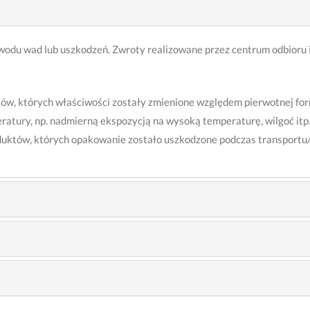
odu wad lub uszkodzeń. Zwroty realizowane przez centrum odbioru i
ów, których właściwości zostały zmienione względem pierwotnej for
tury, np. nadmierną ekspozycją na wysoką temperaturę, wilgoć itp
duktów, których opakowanie zostało uszkodzone podczas transportu