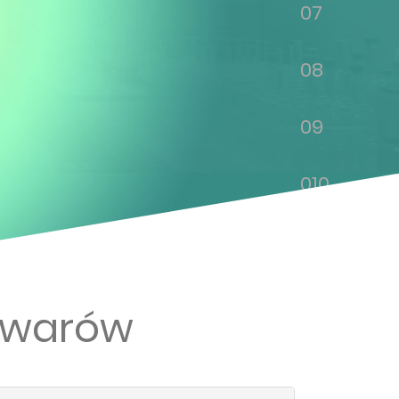
07
08
09
010
011
012
Towarów