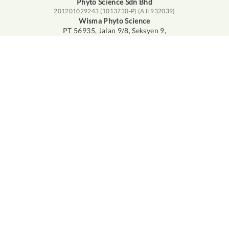
Phyto Science Sdn Bhd
201201029243 (1013730-P) (AJL932039)
Wisma Phyto Science
PT 56935, Jalan 9/8, Seksyen 9,
43650 Bandar Baru Bangi,
Selangor Darul Ehsan
+603 – 8923 1880
info@iphyto.com
LICENCJA SPRZEDAŻY BEZPOŚREDNIEJ