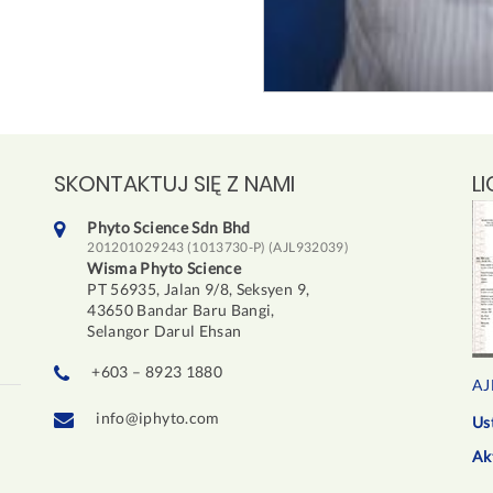
SKONTAKTUJ SIĘ Z NAMI
L
Phyto Science Sdn Bhd
201201029243 (1013730-P) (AJL932039)
Wisma Phyto Science
PT 56935, Jalan 9/8, Seksyen 9,
43650 Bandar Baru Bangi,
Selangor Darul Ehsan
+603 – 8923 1880
AJ
info@iphyto.com
Us
Ak