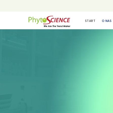
START
O NAS