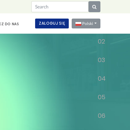
01
ZALOGUJ SIĘ
Polski
CZ DO NAS
02
03
04
05
06