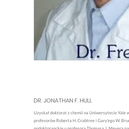
DR. JONATHAN F. HULL
Uzyskał doktorat z chemii na Uniwersytecie Yale 
profesorów Roberta H. Crabtree i Gary’ego W. Bru
podoktoranckie u profesora Thomasa J. Meyera na