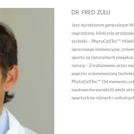
DR. FRED ZULLI
Jest dyrektorem generalnym Mib
nagradzany, klinicznie przebad
techniki – PhytoCellTec™. Mibel
opracowuje innowacyjne, zrówn
oparte na naturalnych związkac
naturą – Zrealizowane przez nau
poprzez zrównoważoną technikę
PhytoCellTec™. Od momentu założ
naukowców wynaleźli wiele akt
opartych na różnych i unikalnyc