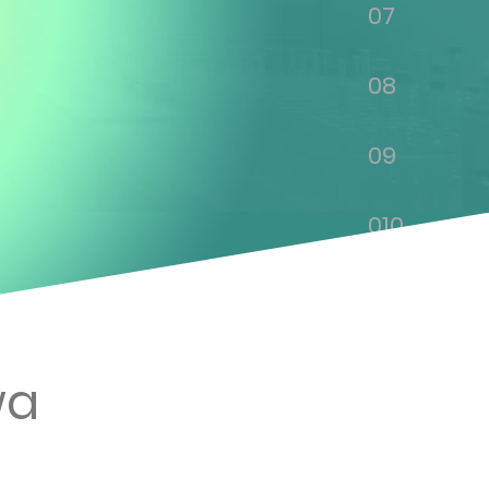
07
08
09
010
011
012
wa