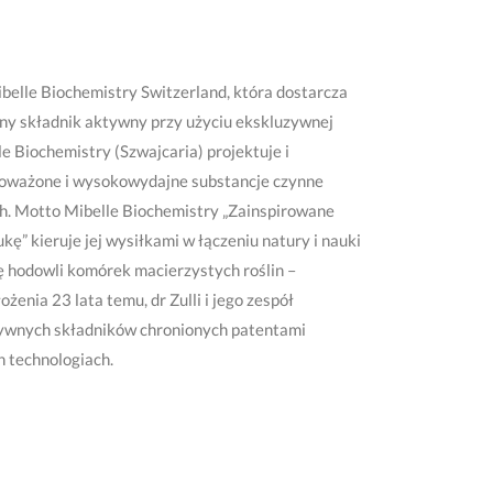
elle Biochemistry Switzerland, która dostarcza
any składnik aktywny przy użyciu ekskluzywnej
le Biochemistry (Szwajcaria) projektuje i
oważone i wysokowydajne substancje czynne
h. Motto Mibelle Biochemistry „Zainspirowane
kę” kieruje jej wysiłkami w łączeniu natury i nauki
 hodowli komórek macierzystych roślin –
enia 23 lata temu, dr Zulli i jego zespół
ywnych składników chronionych patentami
h technologiach.