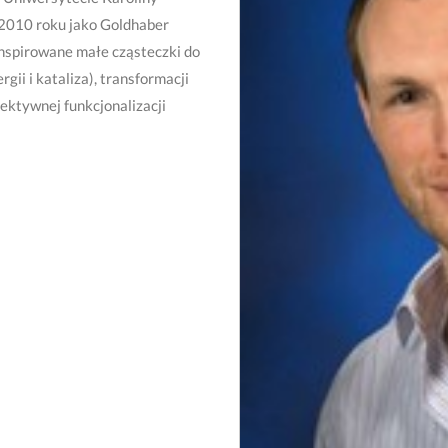
ą 2010 roku jako Goldhaber
 inspirowane małe cząsteczki do
ii i kataliza), transformacji
ektywnej funkcjonalizacji