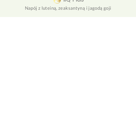
Napój z luteiną, zeaksantyną i jagodą goji
NuForte
Roślinny zamiennik posiłku białkowego z olejem MCT i