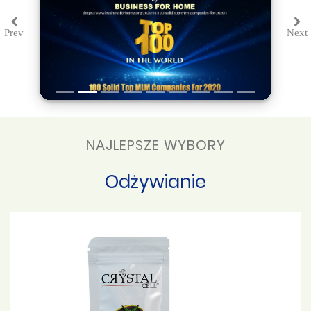
Prev
Next
Previous
Ne
NAJLEPSZE WYBORY
Odżywianie