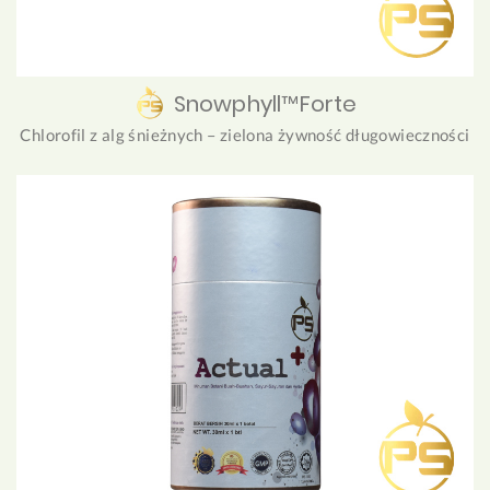
Snowphyll™Forte
Chlorofil z alg śnieżnych – zielona żywność długowieczności