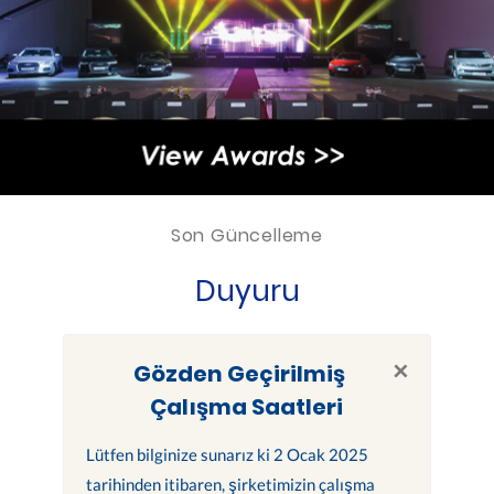
Son Güncelleme
Duyuru
×
Gözden Geçirilmiş
Çalışma Saatleri
Lütfen bilginize sunarız ki 2 Ocak 2025
tarihinden itibaren, şirketimizin çalışma