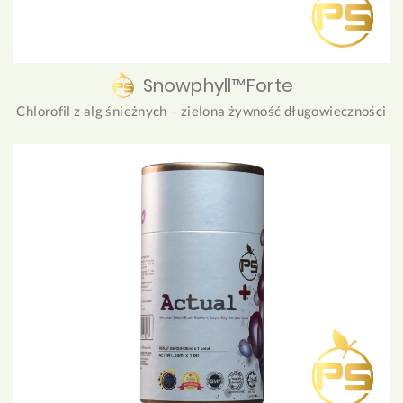
Snowphyll™Forte
Chlorofil z alg śnieżnych – zielona żywność długowieczności