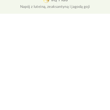
Napój z luteiną, zeaksantyną i jagodą goji
NuForte
Roślinny zamiennik posiłku białkowego z olejem MCT i