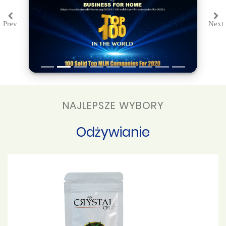
Prev
Next
Previous
Ne
NAJLEPSZE WYBORY
Odżywianie