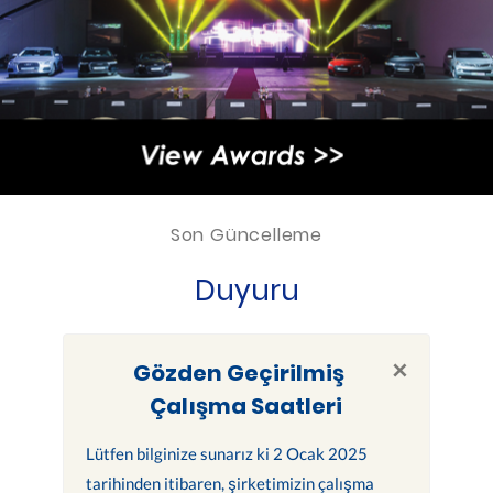
Son Güncelleme
Duyuru
×
Gözden Geçirilmiş
Çalışma Saatleri
Lütfen bilginize sunarız ki 2 Ocak 2025
tarihinden itibaren, şirketimizin çalışma