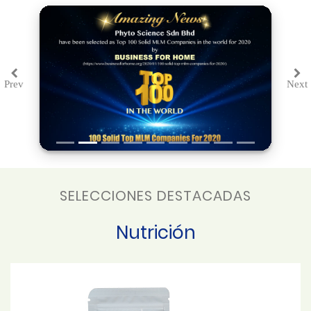
Prev
Next
Previous
Ne
SELECCIONES DESTACADAS
Nutrición