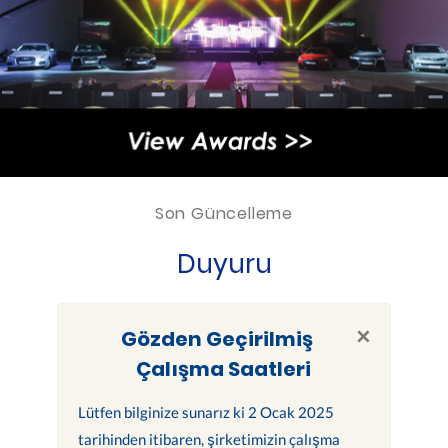
Son Güncelleme
Duyuru
×
Gözden Geçirilmiş
Çalışma Saatleri
Lütfen bilginize sunarız ki 2 Ocak 2025
tarihinden itibaren, şirketimizin çalışma