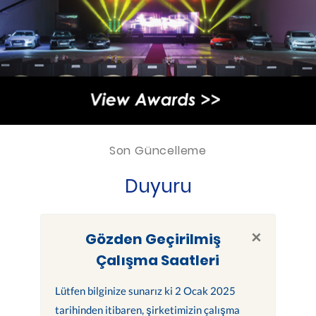
Son Güncelleme
Duyuru
×
Gözden Geçirilmiş
Çalışma Saatleri
Lütfen bilginize sunarız ki 2 Ocak 2025
tarihinden itibaren, şirketimizin çalışma