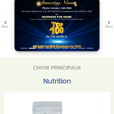
Prev
Next
Previous
Ne
CHOIX PRINCIPAUX
Nutrition