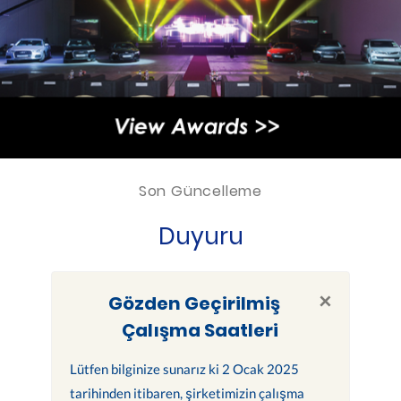
Son Güncelleme
Duyuru
×
Gözden Geçirilmiş
Çalışma Saatleri
Lütfen bilginize sunarız ki 2 Ocak 2025
tarihinden itibaren, şirketimizin çalışma