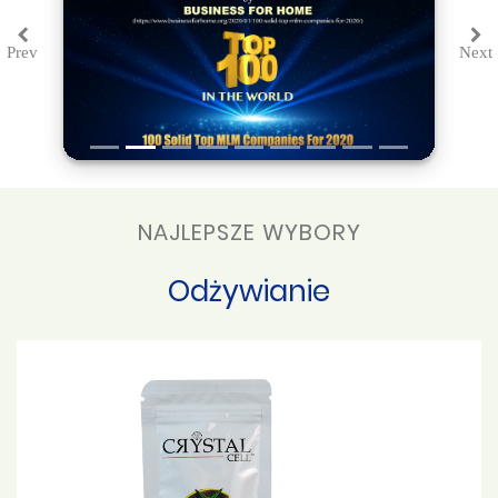
Prev
Next
Previous
Ne
NAJLEPSZE WYBORY
Odżywianie