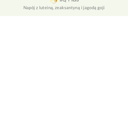
Napój z luteiną, zeaksantyną i jagodą goji
NuForte
Roślinny zamiennik posiłku białkowego z olejem MCT i