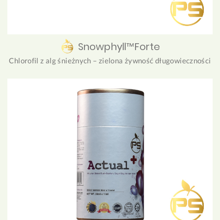
Snowphyll™Forte
Chlorofil z alg śnieżnych – zielona żywność długowieczności