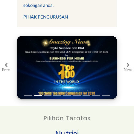
sokongan anda.
PIHAK PENGURUSAN
Prev
Next
Previous
Ne
Pilihan Teratas
Nutrisi