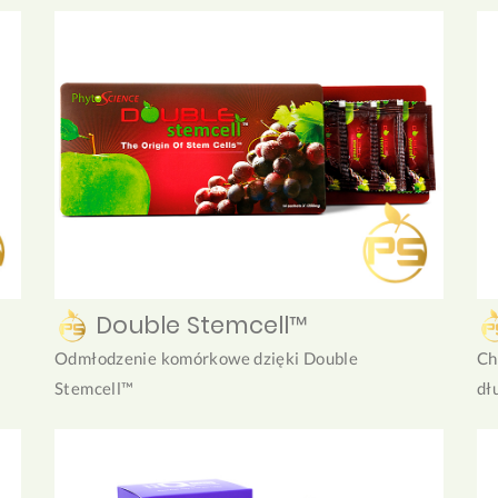
Double Stemcell™
Odmłodzenie komórkowe dzięki Double
Ch
Stemcell™
dł