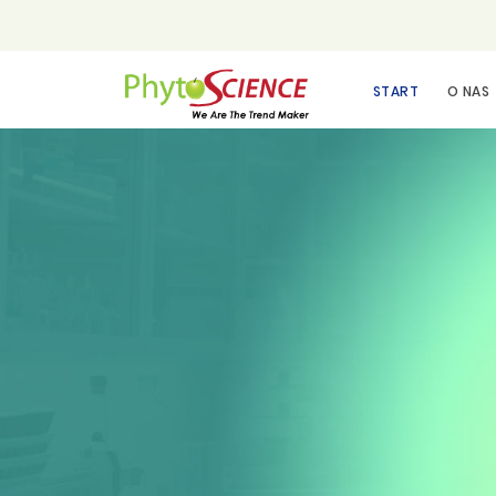
START
O NAS