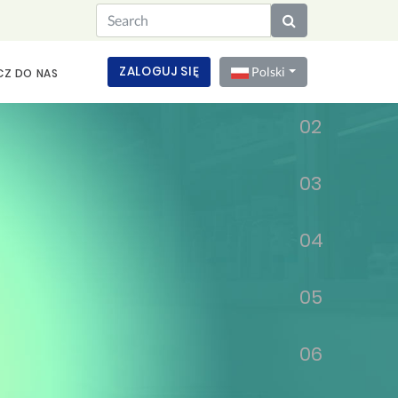
01
ZALOGUJ SIĘ
Polski
CZ DO NAS
02
03
04
05
06