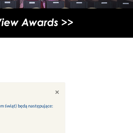
×
iem świąt) będą następujące: