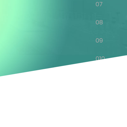
07
08
09
010
011
012