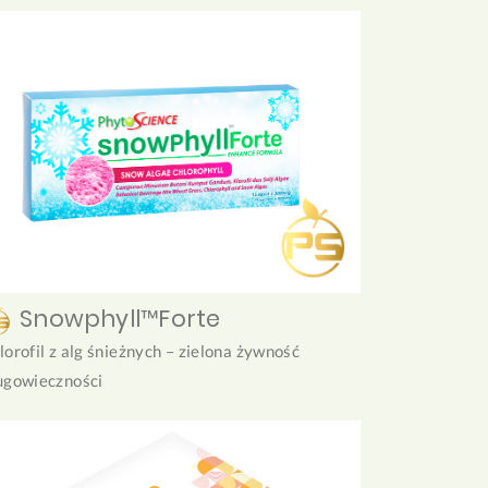
Snowphyll™Forte
lorofil z alg śnieżnych – zielona żywność
ugowieczności