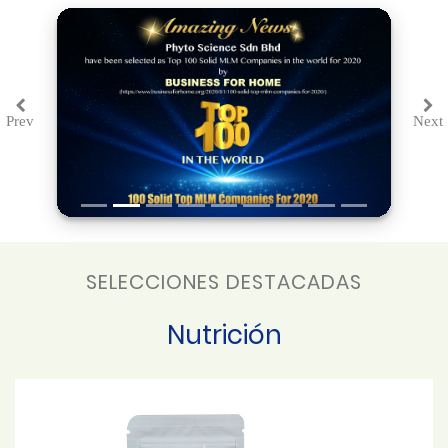
Prev
Next
Previous
Ne
SELECCIONES DESTACADAS
Nutrición