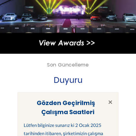
Son Güncelleme
Duyuru
×
Gözden Geçirilmiş
Çalışma Saatleri
Lütfen bilginize sunarız ki 2 Ocak 2025
tarihinden itibaren, şirketimizin çalışma