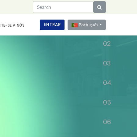
01
ENTRAR
Português
TE-SE A NÓS
02
03
04
05
06