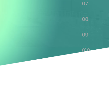
07
08
09
010
011
012