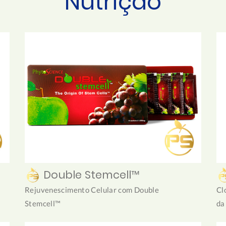
Nutrição
Double Stemcell™
Rejuvenescimento Celular com Double
Cl
Stemcell™
da