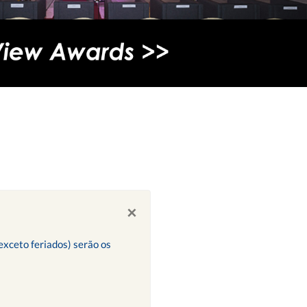
×
exceto feriados) serão os