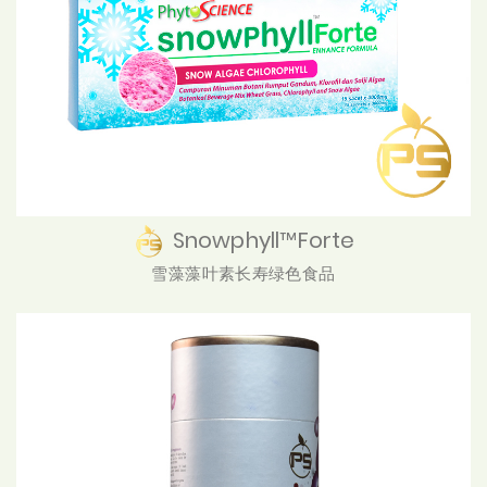
Snowphyll™Forte
雪藻藻叶素长寿绿色食品