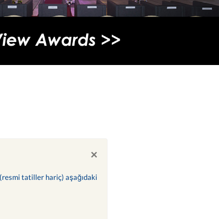
×
(resmi tatiller hariç) aşağıdaki