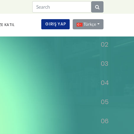
01
GIRIŞ YAP
Türkçe
ZE KATIL
02
03
04
05
06