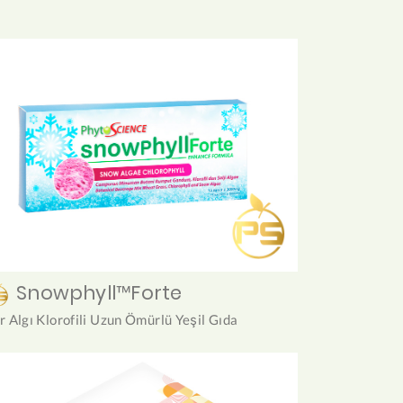
Snowphyll™Forte
r Algı Klorofili Uzun Ömürlü Yeşil Gıda