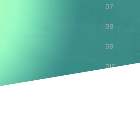
07
08
09
010
011
012