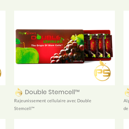
Double Stemcell™
Rajeunissement cellulaire avec Double
Al
Stemcell™
de