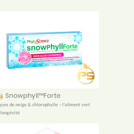
Snowphyll™Forte
gues de neige & chlorophylle – l’aliment vert
 longévité