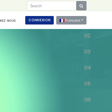
01
CONNEXION
Française
NEZ‑NOUS
02
03
04
05
06