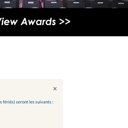
×
s fériés) seront les suivants :