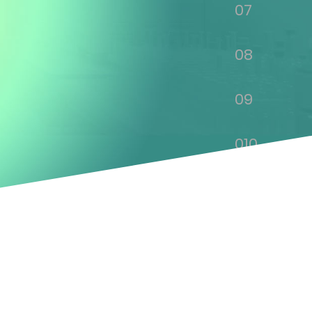
07
08
09
010
011
012