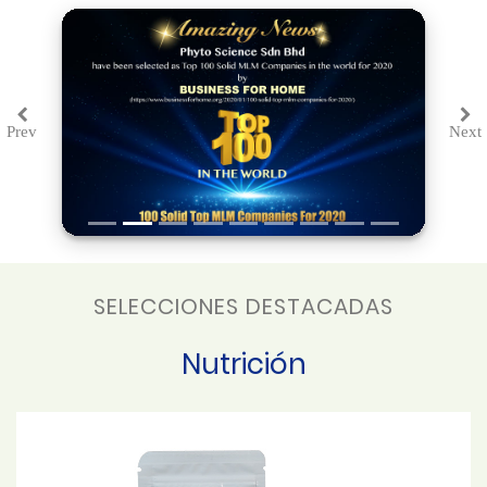
Prev
Next
Previous
Ne
SELECCIONES DESTACADAS
Nutrición