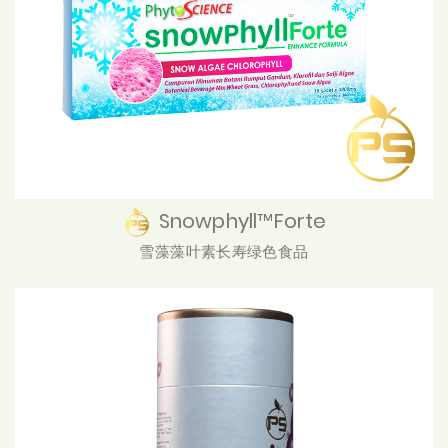
Snowphyll™Forte
雪藻藻叶素长寿绿色食品