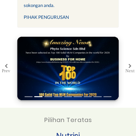
sokongan anda.
PIHAK PENGURUSAN
Prev
Next
Previous
Ne
Pilihan Teratas
Nutrisi