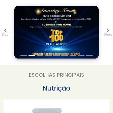
Prev
Next
Previous
Ne
ESCOLHAS PRINCIPAIS
Nutrição