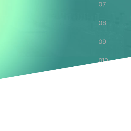
07
08
09
010
011
012