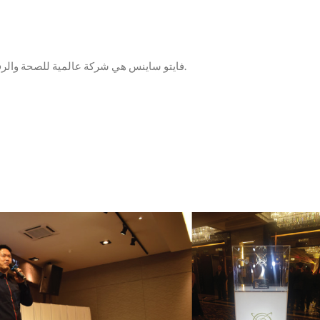
فايتو ساينس هي شركة عالمية للصحة والرفاهية تقف في طليعة الابتكار في المنتجات، وملتزمة بمساعدة الناس على التحكم في صحتهم، سواء الجسدية أو المالية.