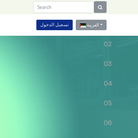
01
تسجيل الدخول
العربية
02
03
04
05
06