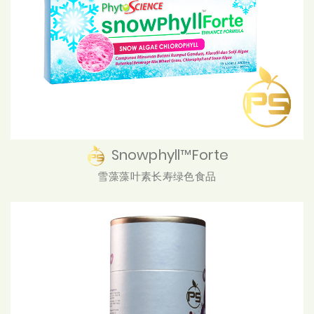
Snowphyll™Forte
雪藻藻叶素长寿绿色食品