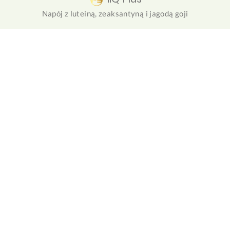
Napój z luteiną, zeaksantyną i jagodą goji
NuForte
Roślinny zamiennik posiłku białkowego z olejem MCT i