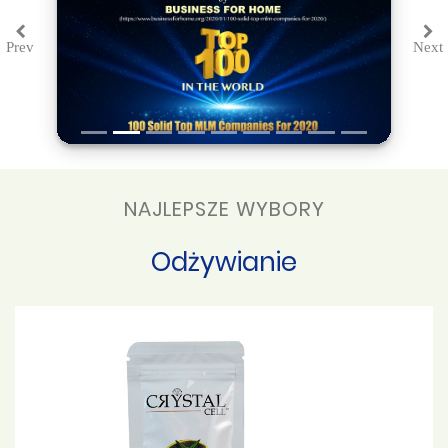
Prev
Next
Previous
Ne
NAJLEPSZE WYBORY
Odżywianie