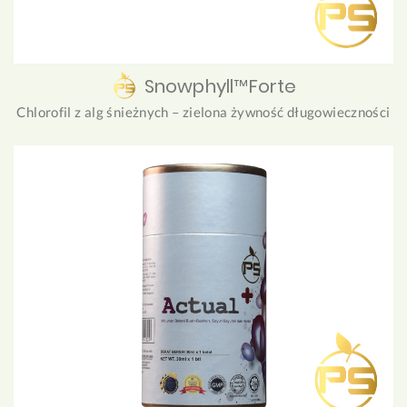
Snowphyll™Forte
Chlorofil z alg śnieżnych – zielona żywność długowieczności