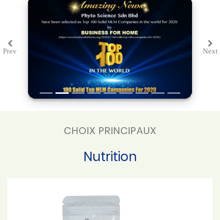
Prev
Next
Previous
Ne
CHOIX PRINCIPAUX
Nutrition