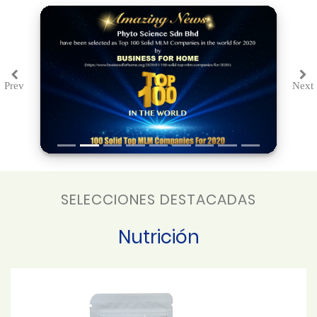
Prev
Next
Previous
Ne
SELECCIONES DESTACADAS
Nutrición