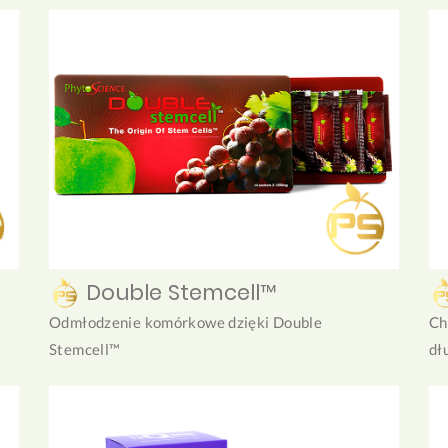
Double Stemcell™
Odmłodzenie komórkowe dzięki Double
Ch
Stemcell™
dł