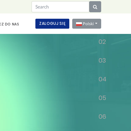
01
ZALOGUJ SIĘ
Polski
CZ DO NAS
02
03
04
05
06