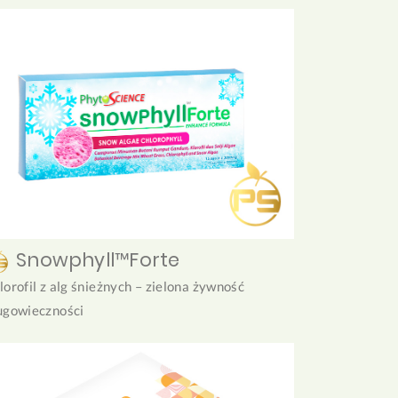
Snowphyll™Forte
lorofil z alg śnieżnych – zielona żywność
ugowieczności