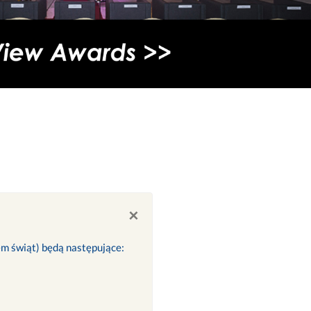
×
iem świąt) będą następujące: