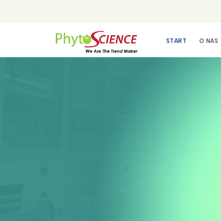
START
O NAS