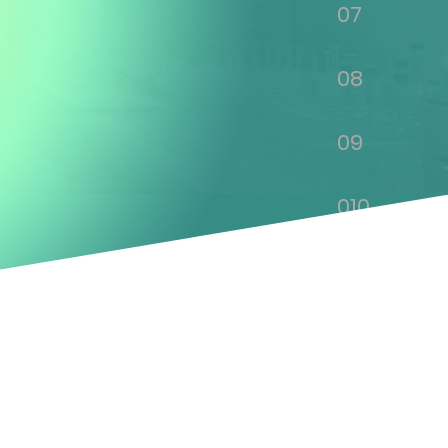
07
08
09
010
011
012