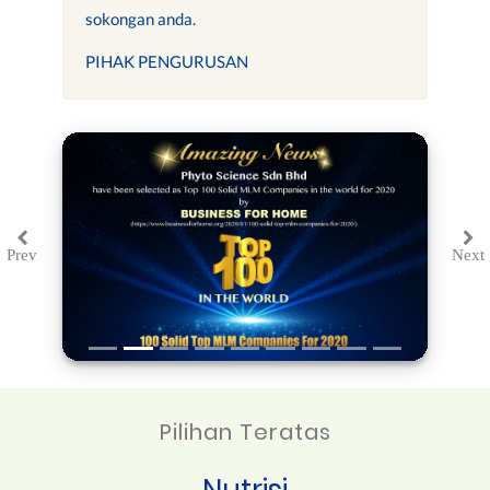
sokongan anda.
PIHAK PENGURUSAN
Prev
Next
Previous
Ne
Pilihan Teratas
Nutrisi