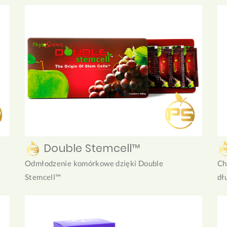
Double Stemcell™
Odmłodzenie komórkowe dzięki Double
Ch
Stemcell™
dł