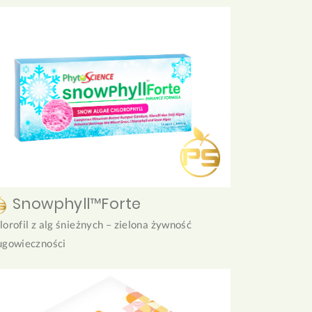
Snowphyll™Forte
lorofil z alg śnieżnych – zielona żywność
ugowieczności