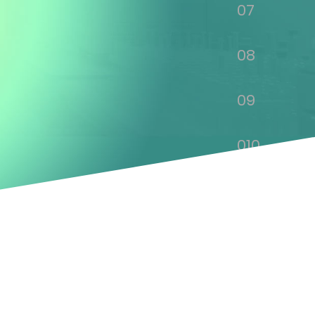
07
08
09
010
011
012