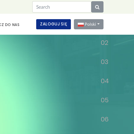
01
ZALOGUJ SIĘ
Polski
CZ DO NAS
02
03
04
05
06