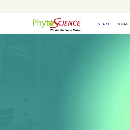
START
O NAS