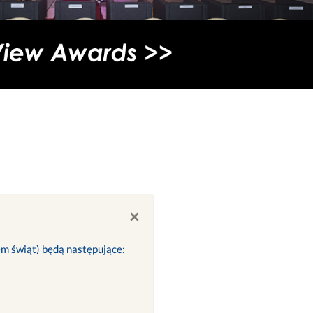
×
iem świąt) będą następujące: