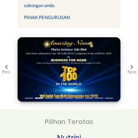
sokongan anda.
PIHAK PENGURUSAN
Prev
Next
Previous
Ne
Pilihan Teratas
Nutrisi