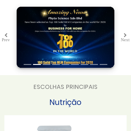
Prev
Next
Previous
Ne
ESCOLHAS PRINCIPAIS
Nutrição